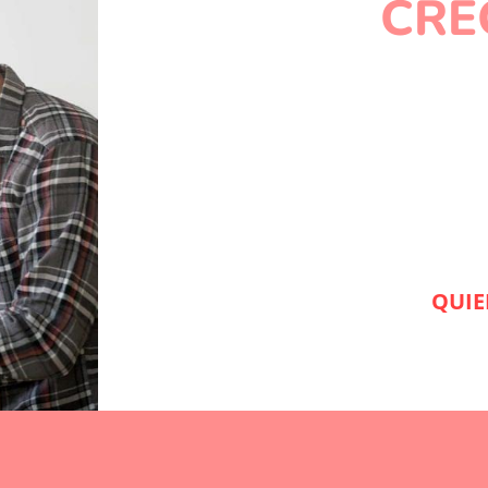
CRE
con P
¡N
Comienza hoy a gestionar de manera
gestión Prixus ERP. Comienza a ge
QUIE