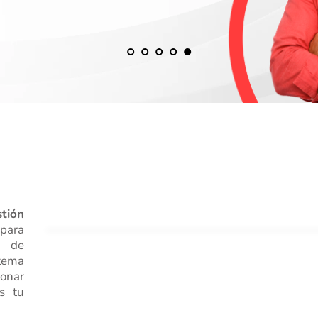
ión 
para 
 de 
ema 
nar 
s tu 