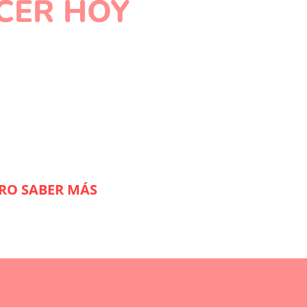
CER HOY
RIXUS ERP
o Esperes Más!
 eficiente e integrada con nuestro software de 
nerar mejoras en la gestión y los resultados.
RO SABER MÁS