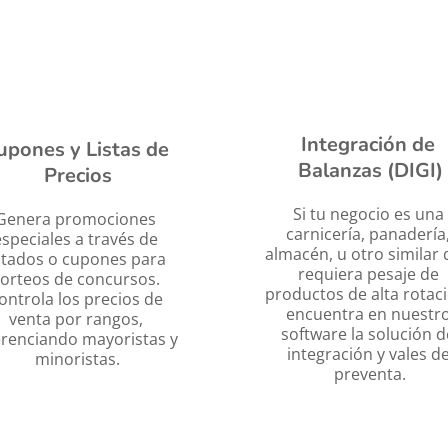
Integración de 
upones y Listas de 
Balanzas (DIGI)
Precios
Si tu negocio es una 
Genera promociones 
carnicería, panadería,
especiales a través de 
almacén, u otro similar 
istados o cupones para 
requiera pesaje de 
orteos de concursos. 
productos de alta rotaci
ontrola los precios de 
encuentra en nuestro
venta por rangos, 
software la solución de
erenciando mayoristas y 
integración y vales de
minoristas.
preventa.